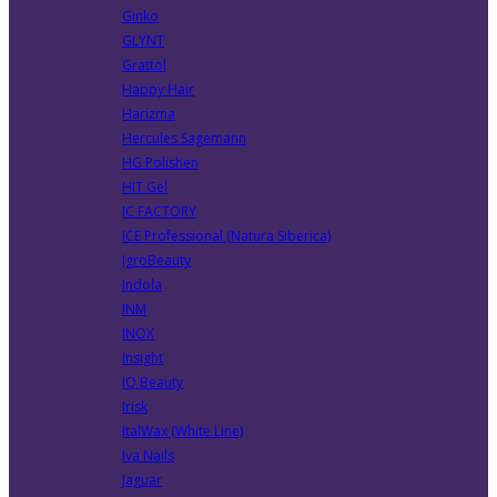
Ginko
GLYNT
Grattol
Happy Hair
Harizma
Hercules Sagemann
HG Polishen
HIT Gel
IC FACTORY
ICE Professional (Natura Siberica)
IgroBeauty
Indola
INM
INOX
Insight
IQ Beauty
Irisk
ItalWax (White Line)
Iva Nails
Jaguar