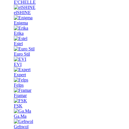
E'CHELLE
elSHINE
Enigma
Erika
Estel
Euro Stil
EVI
Expert
Felps
Framar
FSK
Ga.Ma
Gehwol