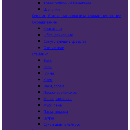
Тренировочные манекены
Шапочки
Кератин, ботокс, нанопластика, коллагенирование
Окрашивание
Красители
Обесцвечивание
Сопутствующие средства
Окислители
Стайлинг
Воск
Гели
Глина
Крем
Лаки, спреи
Лосьоны, элексиры
Масло, молочко
Мусс, пена
Паста, помада
Пудра
Сухой шампунь/мусс