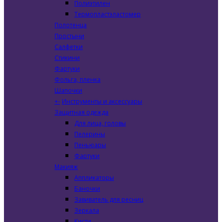
Полиэтилен
Термопластэластомер
Полотенца
Простыни
Салфетки
Стикини
Фартуки
Фольга, пленка
Шапочки
+
-
Инструменты и аксессуары
Защитная одежда
Для лица, головы
Пелерины
Пеньюары
Фартуки
Макияж
Аппликаторы
Баночки
Завиватель для ресниц
Зеркала
Кисти