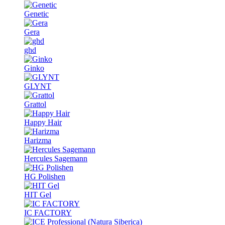
Genetic
Gera
ghd
Ginko
GLYNT
Grattol
Happy Hair
Harizma
Hercules Sagemann
HG Polishen
HIT Gel
IC FACTORY