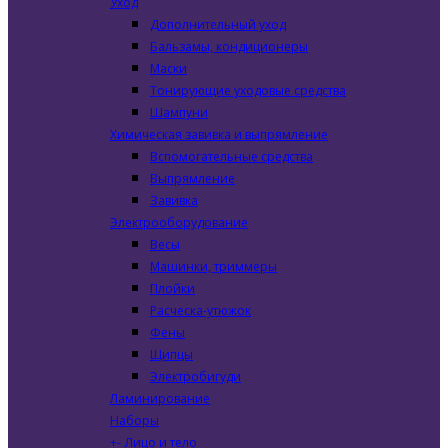
Уход
Дополнительный уход
Бальзамы, кондиционеры
Маски
Тонирующие уходовые средства
Шампуни
Химическая завивка и выпрямление
Вспомогательные средства
Выпрямление
Завивка
Электрооборудование
Весы
Машинки, триммеры
Плойки
Расческа-утюжок
Фены
Щипцы
Электробигуди
Ламинирование
Наборы
+
-
Лицо и тело