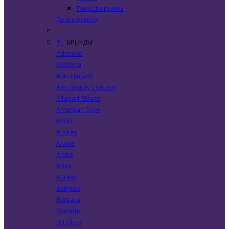
Пылесборники
Дезинфекция
+
-
БРЕНДЫ
Adricoco
Aksioma
Alan Hadash
Alex Beauty Concept
Alfaparf Milano
American Crew
Andis
Andrea
Aravia
Ardell
Artex
Aurelia
BaByliss
Barbara
Barrette
BB Gloss