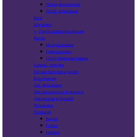
Перед депиляцией
После депиляции
Воск
Шугаринг
+
-
Одноразовая продукция
Маски
Многоразовые
Одноразовые
Сопутствующие товары
Бахилы, тапочки
Ватные палочки и диски
Воротнички
Для депиляции
Для маникюра и педикюра
Для ресниц и бровей
Пеньюары
Перчатки
Винил
Латекс
Нитрил