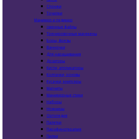
Спонжи
Точилки
Маникюр и педикюр
сменные файлы
Тренировочные манекены
Боры, фрезы
Ванночки
Для наращивания
Дозаторы
Кисти, аппликаторы
Колпачки, основы
Кусачки, книпсеры
Магниты
Маникюрные стики
Наборы
Ножницы
Ортопедия
Палетки
Парафинотерапия
Пилки