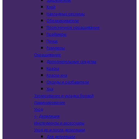
Закрепители
Клей
Накладные ресницы
Обезжириватели
Поресничное наращивание
Праймеры
Пучки
Ремуверы
Окрашивание
Дополнительные средства
Краска
Краска-хна
Оксиды и разбавители
Хна
Зонирование и укладка бровей
Ламинирование
Уход
+
-
Депиляция
Инструменты и аксессуары
Уход до и после депиляции
Для депиляции