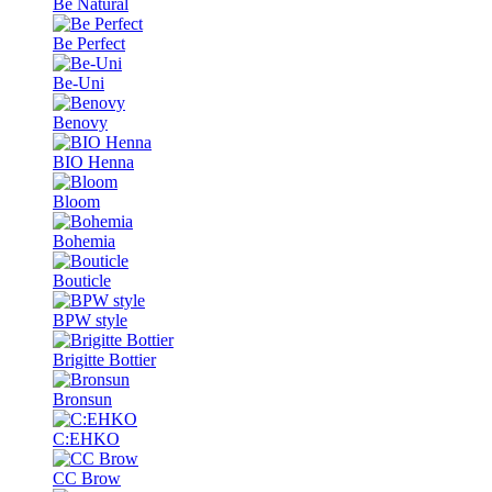
Be Natural
Be Perfect
Be-Uni
Benovy
BIO Henna
Bloom
Bohemia
Bouticle
BPW style
Brigitte Bottier
Bronsun
C:EHKO
CC Brow