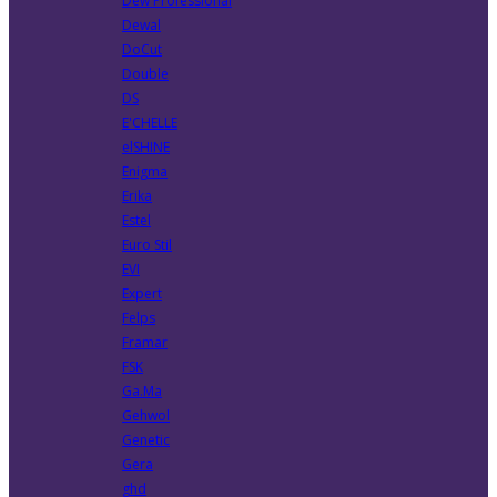
Dew Professional
Dewal
DoCut
Double
DS
E'CHELLE
elSHINE
Enigma
Erika
Estel
Euro Stil
EVI
Expert
Felps
Framar
FSK
Ga.Ma
Gehwol
Genetic
Gera
ghd