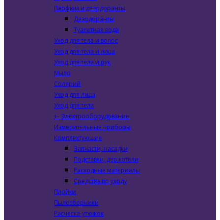
Парфюм и дезодоранты
Дезодоранты
Туалетная вода
Уход для тела и волос
Уход для тела и лица
Уход для тела и рук
Мыло
Солярий
Уход для лица
Уход для тела
+
-
Электрооборудование
Измерительные приборы
Комплектующие
Запчасти, насадки
Подставки, держатели
Расходные материалы
Средства по уходу
Плойки
Пылесборники
Расческа-утюжок