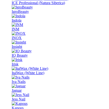
ICE Professional (Natura Siberica)
IgroBeauty
Indola
INM
INOX
Insight
IQ Beauty
Irisk
ItalWax (White Line)
Iva Nails
Jaguar
Jess Nail
Kapous