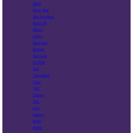
Sibel
Silver Star
Sim Sensitive
Slider.RF
SMArt
Soller
Start Epil
Stavver
Sun Luxe
SYSTEM
Ta2
TannyMax
Tayo
TIGI
Titania
TNL
Uno
Valera
Wahl
Wella