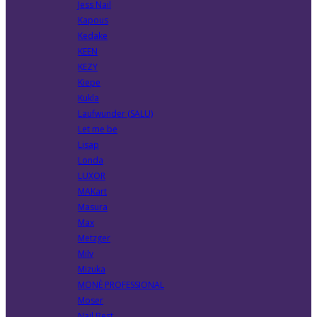
Jess Nail
Kapous
Kedake
KEEN
KEZY
Kiepe
Kukla
Laufwunder (SALU)
Let me be
Lisap
Londa
LUXOR
MAKart
Masura
Max
Metzger
Milv
Mizuka
MONÈ PROFESSIONAL
Moser
Nail Best