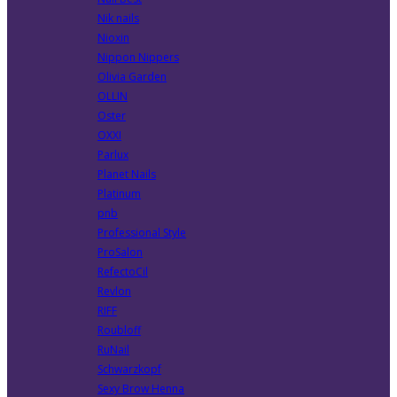
Nik nails
Nioxin
Nippon Nippers
Olivia Garden
OLLIN
Oster
OXXI
Parlux
Planet Nails
Platinum
pnb
Professional Style
ProSalon
RefectoCil
Revlon
RIFF
Roubloff
RuNail
Schwarzkopf
Sexy Brow Henna