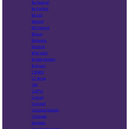
Be Natural
Be Perfect
Be-Uni
Benovy
BIO Henna
Bloom
Bohemia
Bouticle
BPW style
Brigitte Bottier
Bronsun
C:EHKO
CC Brow
CNI
Coif*in
Comair
Concept
Constant Delight
Cosmake
Denman