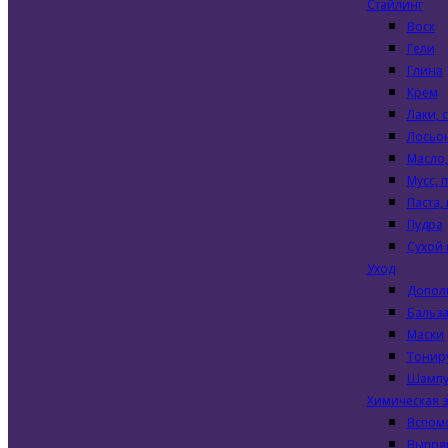
Стайлинг
Воск
Гели
Глина
Крем
Лаки, 
Лосьон
Масло
Мусс, 
Паста,
Пудра
Сухой
Уход
Допол
Бальз
Маски
Тонир
Шампу
Химическая 
Вспомо
Выпря