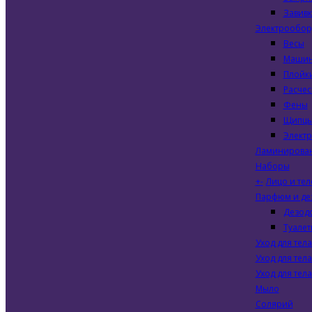
Завивк
Электрообор
Весы
Машин
Плойк
Расчес
Фены
Щипц
Элект
Ламинирова
Наборы
+
-
Лицо и тел
Парфюм и де
Дезод
Туалет
Уход для тела
Уход для тела
Уход для тела
Мыло
Солярий