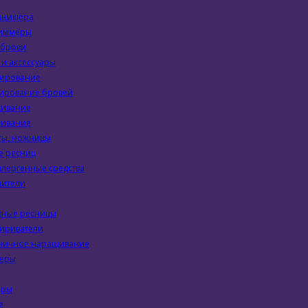
аникюра
риммеры
 брови
и аксессуары
ирование
ирование бровей
ивание
ивание
ты, ножницы
 ресниц
лергенные средства
пители
дные ресницы
ириватели
ничное наращивание
еры
еры
е