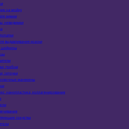
ки
ик на мойку
для химии
ы, невидимки
ла
 лопатки
ля выдавливания краски
, шейкеры
цы
лители
ки, гребни
и, сеточки
ровочные манекены
ки
окс, нанопластика, коллагенирование
е
тели
вечивание
твующие средства
ители