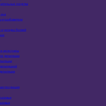
нительные средства
-хна
 и разбавители
 и укладка бровей
ние
я
и аксессуары
сле депиляции
епиляции
 депиляцией
 депиляции
ая продукция
разовые
азовые