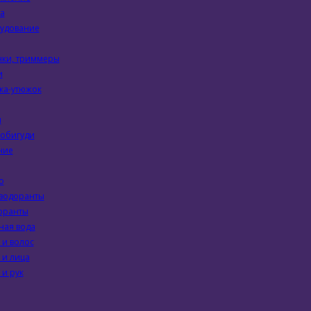
а
удование
ки, триммеры
и
ка-утюжок
ы
робигуди
ние
о
зодоранты
оранты
ная вода
 и волос
 и лица
 и рук