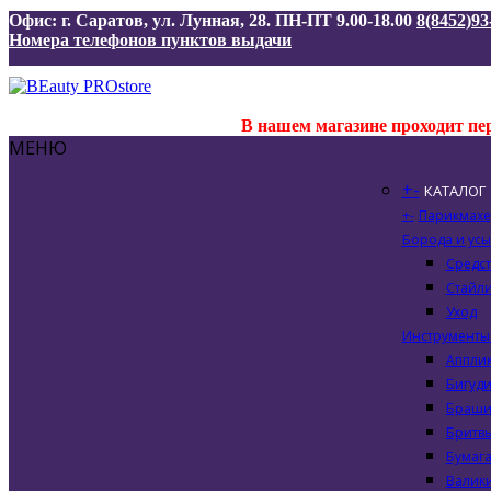
Офис: г. Саратов, ул. Лунная, 28. ПН-ПТ 9.00-18.00
8(8452)93
Номера телефонов пунктов выдачи
В нашем магазине проходит пере
МЕНЮ
+
-
КАТАЛОГ
+
-
Парикмахе
Борода и усы
Средст
Стайл
Уход
Инструменты 
Апплик
Бигуди
Браши
Бритв
Бумага
Валики