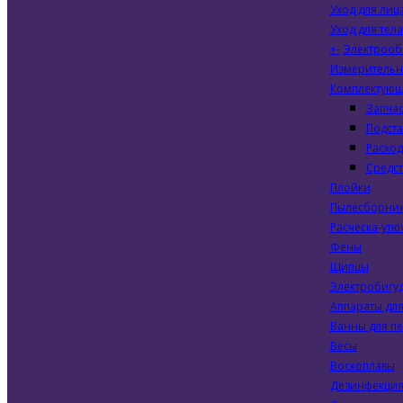
Уход для лиц
Уход для тела
+
-
Электрооб
Измеритель
Комплектую
Запчас
Подста
Расхо
Средст
Плойки
Пылесборни
Расческа-утю
Фены
Щипцы
Электробигу
Аппараты дл
Ванны для п
Весы
Воскоплавы
Дезинфекци