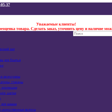
-05-37
Уважаемые клиенты!
оценка товара. Сделать заказ, уточнить цену и наличие можн
рский зал
ва для бритья
инг
и аксессуары
аторы, стаканы
, коклюшки
нги, щетки
ы
 для химии
, искусственные волосы