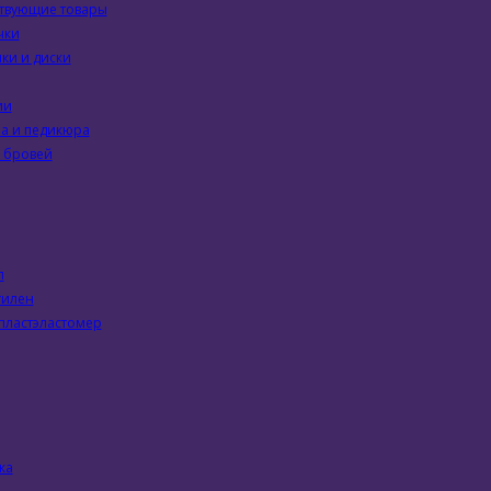
ствующие товары
чки
ки и диски
ии
а и педикюра
 бровей
л
тилен
пластэластомер
ка