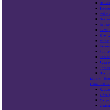
Венчи
Воротн
Губки 
Зажим
Зерка
Кисти,
Ключ д
Миски
Ножни
Распы
Расчес
Резинк
Трени
Шапоч
Кератин, бот
Окрашивани
Краси
Обесц
Сопутс
Окисл