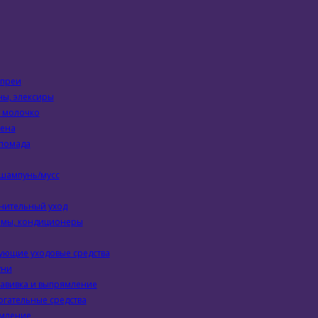
спреи
ы, элексиры
, молочко
пена
 помада
 шампунь/мусс
нительный уход
амы, кондиционеры
ующие уходовые средства
ни
завивка и выпрямление
гательные средства
мление