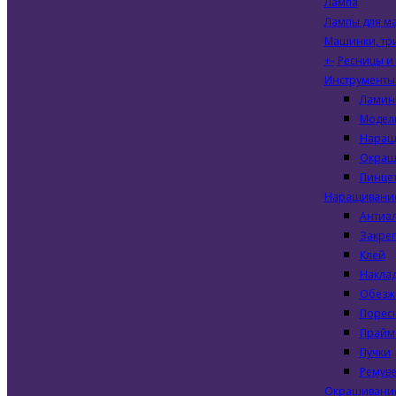
Лампа
Лампы для м
Машинки, т
+
-
Ресницы и
Инструменты 
Ламин
Модел
Наращ
Окраш
Пинце
Наращивание
Антиал
Закре
Клей
Накла
Обезж
Порес
Прайм
Пучки
Ремув
Окрашивани