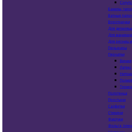
Сопут
Бахилы, тапо
Ватные палоч
Воротнички
Для депиляц
Для маникюр
Для ресниц и
Пеньюары
Перчатки
Винил
Латекс
Нитри
Полиэ
Термо
Полотенца
Простыни
Салфетки
Стикини
Фартуки
Фольга, плен