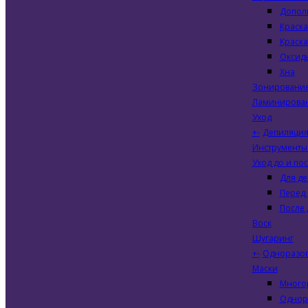
Допол
Краска
Краска
Оксиды
Хна
Зонирование
Ламинирова
Уход
+
-
Депиляци
Инструменты 
Уход до и по
Для д
Перед
После
Воск
Шугаринг
+
-
Одноразов
Маски
Много
Однор