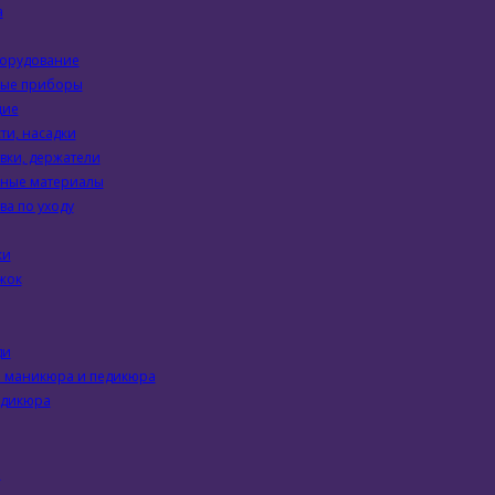
а
орудование
ные приборы
щие
ти, насадки
вки, держатели
дные материалы
ва по уходу
ки
жок
ди
я маникюра и педикюра
едикюра
я