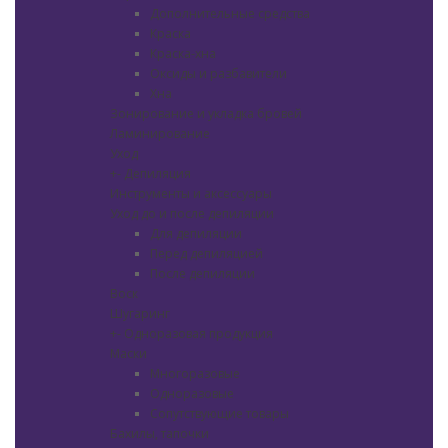
Дополнительные средства
Краска
Краска-хна
Оксиды и разбавители
Хна
Зонирование и укладка бровей
Ламинирование
Уход
+
-
Депиляция
Инструменты и аксессуары
Уход до и после депиляции
Для депиляции
Перед депиляцией
После депиляции
Воск
Шугаринг
+
-
Одноразовая продукция
Маски
Многоразовые
Одноразовые
Сопутствующие товары
Бахилы, тапочки