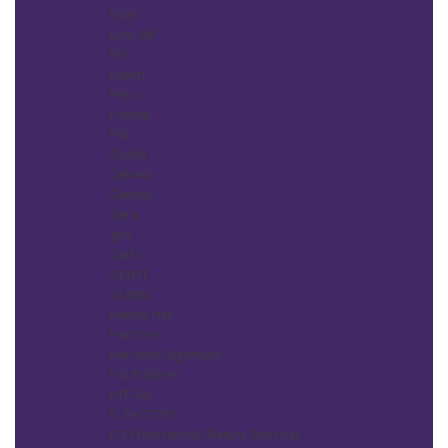
Estel
Euro Stil
EVI
Expert
Felps
Framar
FSK
Ga.Ma
Gehwol
Genetic
Gera
ghd
Ginko
GLYNT
Grattol
Happy Hair
Harizma
Hercules Sagemann
HG Polishen
HIT Gel
IC FACTORY
ICE Professional (Natura Siberica)