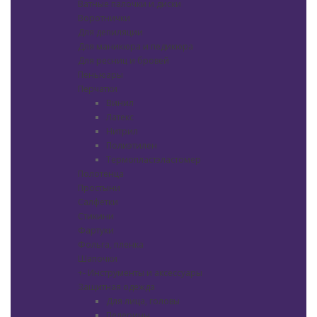
Ватные палочки и диски
Воротнички
Для депиляции
Для маникюра и педикюра
Для ресниц и бровей
Пеньюары
Перчатки
Винил
Латекс
Нитрил
Полиэтилен
Термопластэластомер
Полотенца
Простыни
Салфетки
Стикини
Фартуки
Фольга, пленка
Шапочки
+
-
Инструменты и аксессуары
Защитная одежда
Для лица, головы
Пелерины