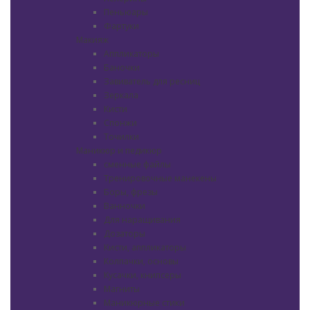
Пеньюары
Фартуки
Макияж
Аппликаторы
Баночки
Завиватель для ресниц
Зеркала
Кисти
Спонжи
Точилки
Маникюр и педикюр
сменные файлы
Тренировочные манекены
Боры, фрезы
Ванночки
Для наращивания
Дозаторы
Кисти, аппликаторы
Колпачки, основы
Кусачки, книпсеры
Магниты
Маникюрные стики