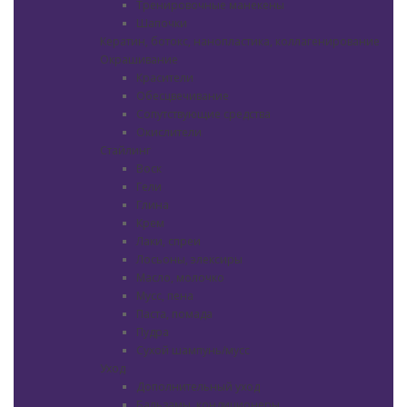
Тренировочные манекены
Шапочки
Кератин, ботокс, нанопластика, коллагенирование
Окрашивание
Красители
Обесцвечивание
Сопутствующие средства
Окислители
Стайлинг
Воск
Гели
Глина
Крем
Лаки, спреи
Лосьоны, элексиры
Масло, молочко
Мусс, пена
Паста, помада
Пудра
Сухой шампунь/мусс
Уход
Дополнительный уход
Бальзамы, кондиционеры