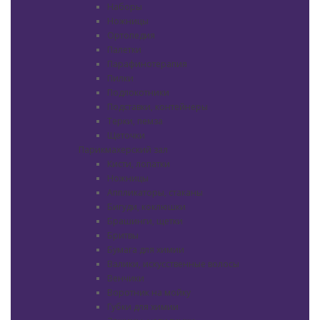
Наборы
Ножницы
Ортопедия
Палетки
Парафинотерапия
Пилки
Подлокотники
Подставки, контейнеры
Терки, пемза
Щеточки
Парикмахерский зал
Кисти, лопатки
Ножницы
Аппликаторы, стаканы
Бигуди, коклюшки
Брашинги, щетки
Бритвы
Бумага для химии
Валики, искусственные волосы
Венчики
Воротник на мойку
Губки для химии