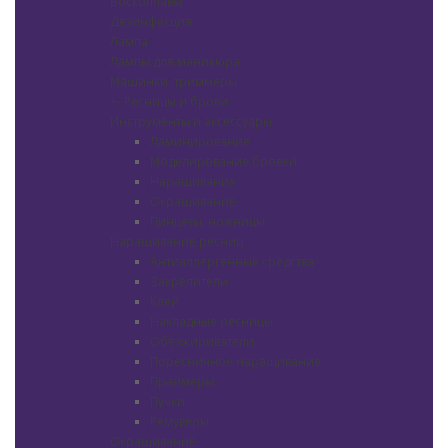
Воскоплавы
Дезинфекция
Лампа
Лампы для маникюра
Машинки, триммеры
+
-
Ресницы и брови
Инструменты и аксессуары
Ламинирование
Моделирование бровей
Наращивание
Окрашивание
Пинцеты, ножницы
Наращивание ресниц
Антиаллергенные средства
Закрепители
Клей
Накладные ресницы
Обезжириватели
Поресничное наращивание
Праймеры
Пучки
Ремуверы
Окрашивание