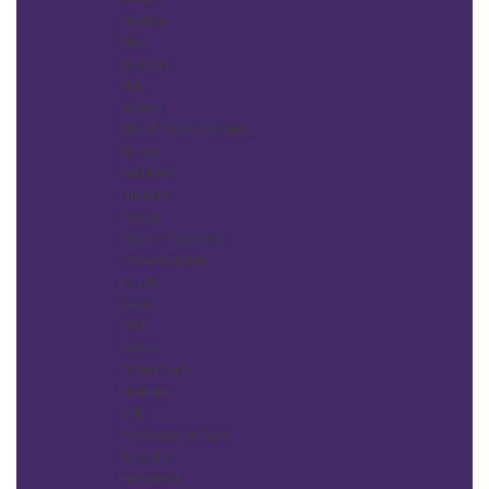
Masura
Max
Metzger
Milv
Mizuka
MONÈ PROFESSIONAL
Moser
Nail Best
Nik nails
Nioxin
Nippon Nippers
Olivia Garden
OLLIN
Oster
OXXI
Parlux
Planet Nails
Platinum
pnb
Professional Style
ProSalon
RefectoCil