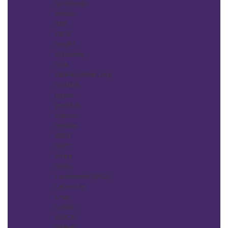
IgroBeauty
Indola
INM
INOX
Insight
IQ Beauty
Irisk
ItalWax (White Line)
Iva Nails
Jaguar
Jess Nail
Kapous
Kedake
KEEN
KEZY
Kiepe
Kukla
Laufwunder (SALU)
Let me be
Lisap
Londa
LUXOR
MAKart