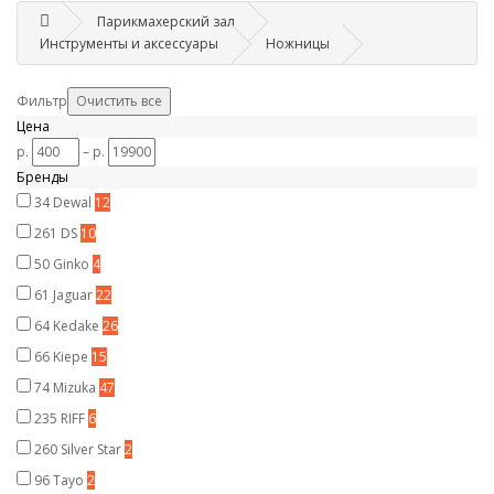
Парикмахерский зал
Инструменты и аксессуары
Ножницы
Фильтр
Цена
р.
–
р.
Бренды
34
Dewal
12
261
DS
10
50
Ginko
4
61
Jaguar
22
64
Kedake
26
66
Kiepe
15
74
Mizuka
47
235
RIFF
6
260
Silver Star
2
96
Tayo
2