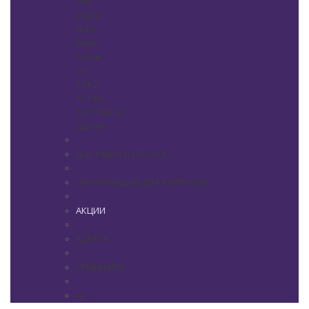
Uno
Valera
Wahl
Wella
Yellow
Yes
YOKO
YS Park
ZOO Nail Art
Другие
ДОСТАВКА И ОПЛАТА
ИНФОРМАЦИЯ ДЛЯ КЛИЕНТОВ
АКЦИИ
АДРЕСА
СЕМИНАРЫ
⇆