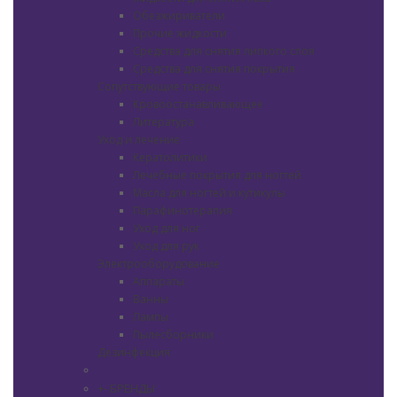
Обезжириватели
Прочие жидкости
Средства для снятия липкого слоя
Средства для снятия покрытия
Сопутствующие товары
Кровоостанавливающее
Литература
Уход и лечение
Кератолитики
Лечебные покрытия для ногтей
Масла для ногтей и кутикулы
Парафинотерапия
Уход для ног
Уход для рук
Электрооборудование
Аппараты
Ванны
Лампы
Пылесборники
Дезинфекция
БРЕНДЫ
+
-