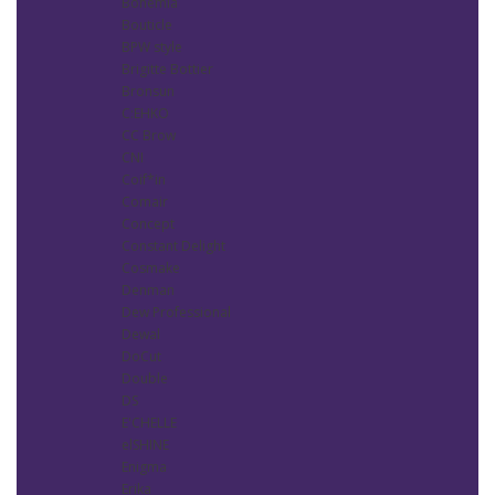
Bohemia
Bouticle
BPW style
Brigitte Bottier
Bronsun
C:EHKO
CC Brow
CNI
Coif*in
Comair
Concept
Constant Delight
Cosmake
Denman
Dew Professional
Dewal
DoCut
Double
DS
E'CHELLE
elSHINE
Enigma
Erika