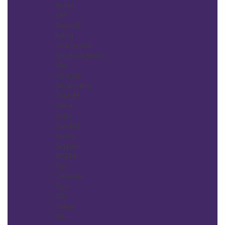
Revlon
RIFF
Roubloff
RuNail
Schwarzkopf
Sexy Brow Henna
Sibel
Silver Star
Sim Sensitive
Slider.RF
SMArt
Soller
Start Epil
Stavver
Sun Luxe
SYSTEM
Ta2
TannyMax
Tayo
TIGI
Titania
TNL