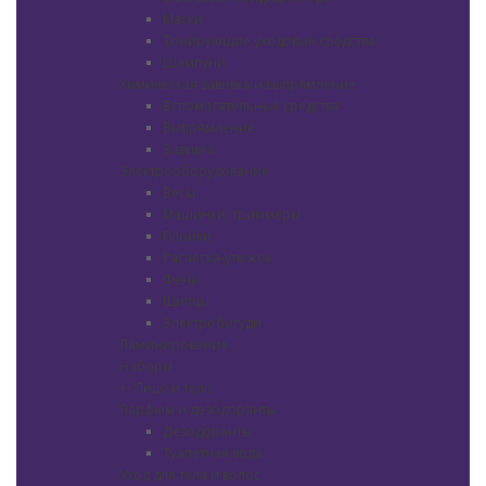
Маски
Тонирующие уходовые средства
Шампуни
Химическая завивка и выпрямление
Вспомогательные средства
Выпрямление
Завивка
Электрооборудование
Весы
Машинки, триммеры
Плойки
Расческа-утюжок
Фены
Щипцы
Электробигуди
Ламинирование
Наборы
+
-
Лицо и тело
Парфюм и дезодоранты
Дезодоранты
Туалетная вода
Уход для тела и волос