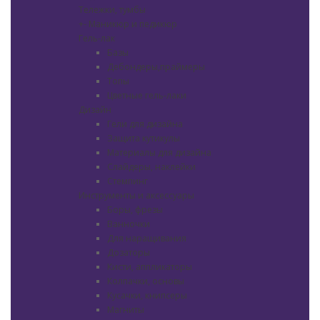
Тележки, тумбы
+
-
Маникюр и педикюр
Гель-лак
Базы
Дебондеры,праймеры
Топы
Цветные гель-лаки
Дизайн
Гели для дизайна
Защита кутикулы
Материалы для дизайна
Слайдеры, наклейки
Стемпинг
Инструменты и аксессуары
Боры, фрезы
Ванночки
Для наращивания
Дозаторы
Кисти, аппликаторы
Колпачки, основы
Кусачки, книпсеры
Магниты