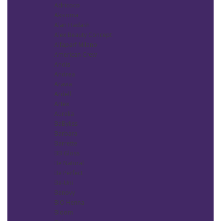
Adricoco
Aksioma
Alan Hadash
Alex Beauty Concept
Alfaparf Milano
American Crew
Andis
Andrea
Aravia
Ardell
Artex
Aurelia
BaByliss
Barbara
Barrette
BB Gloss
Be Natural
Be Perfect
Be-Uni
Benovy
BIO Henna
Bloom