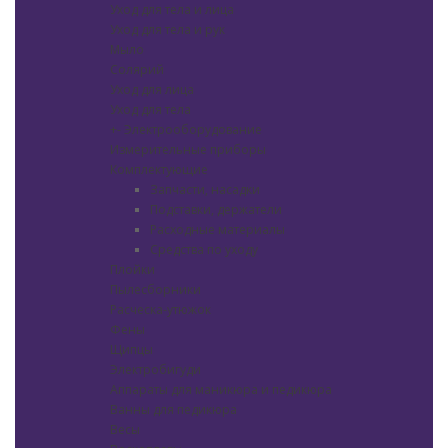
Уход для тела и лица
Уход для тела и рук
Мыло
Солярий
Уход для лица
Уход для тела
+
-
Электрооборудование
Измерительные приборы
Комплектующие
Запчасти, насадки
Подставки, держатели
Расходные материалы
Средства по уходу
Плойки
Пылесборники
Расческа-утюжок
Фены
Щипцы
Электробигуди
Аппараты для маникюра и педикюра
Ванны для педикюра
Весы