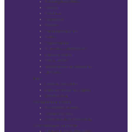
Маникюрные стики
Наборы
Ножницы
Ортопедия
Палетки
Парафинотерапия
Пилки
Подлокотники
Подставки, контейнеры
сменные файлы
Терки, пемза
Тренировочные манекены
Щеточки
Лаки
Базовые покрытия
Верхние покрытия, сушки
Цветные лаки
Наращивание ногтей
Акриловая система
Гелевая система
Сопутствующие материалы
Сопутствующие жидкости
Жидкости для снятия лака