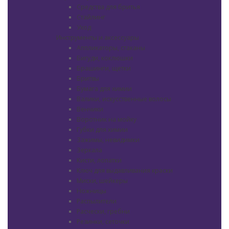
Средства для бритья
Стайлинг
Уход
Инструменты и аксессуары
Аппликаторы, стаканы
Бигуди, коклюшки
Брашинги, щетки
Бритвы
Бумага для химии
Валики, искусственные волосы
Венчики
Воротник на мойку
Губки для химии
Зажимы, невидимки
Зеркала
Кисти, лопатки
Ключ для выдавливания краски
Миски, шейкеры
Ножницы
Распылители
Расчески, гребни
Резинки, сеточки