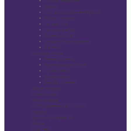
Зажимы, невидимки
Зеркало
Ключ для выдавливания краски
Миски. шейкеры
Распылители
Расчески, гребни
Резинки, сеточки
Тренировочные манекены
Шапочки
Ресницы и брови
Ламинирование
Моделирование бровей
Наращивание
Окрашивание
Пинцеты. ножницы
Для депиляции
Косметология
Чехлы и сумки
+
-
Оборудование для салонов
Зеркала
Кресла, стулья,кушетки
Мойки
Подставки