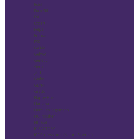
Estel
Euro Stil
EVI
Expert
Felps
Framar
FSK
Ga.Ma
Gehwol
Genetic
Gera
ghd
Ginko
GLYNT
Grattol
Happy Hair
Harizma
Hercules Sagemann
HG Polishen
HIT Gel
IC FACTORY
ICE Professional (Natura Siberica)