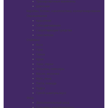
Тренировочные манекены
Шапочки
Кератин, ботокс, нанопластика, коллагенирование
Окрашивание
Красители
Обесцвечивание
Сопутствующие средства
Окислители
Стайлинг
Воск
Гели
Глина
Крем
Лаки, спреи
Лосьоны, элексиры
Масло, молочко
Мусс, пена
Паста, помада
Пудра
Сухой шампунь/мусс
Уход
Дополнительный уход
Бальзамы, кондиционеры