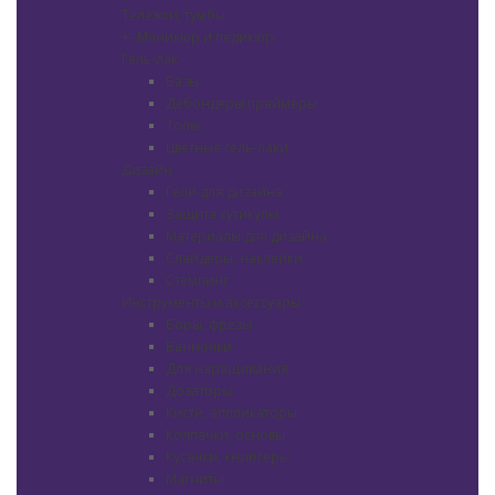
Тележки, тумбы
+
-
Маникюр и педикюр
Гель-лак
Базы
Дебондеры,праймеры
Топы
Цветные гель-лаки
Дизайн
Гели для дизайна
Защита кутикулы
Материалы для дизайна
Слайдеры, наклейки
Стемпинг
Инструменты и аксессуары
Боры, фрезы
Ванночки
Для наращивания
Дозаторы
Кисти, аппликаторы
Колпачки, основы
Кусачки, книпсеры
Магниты