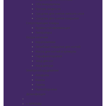
Обезжириватели
Прочие жидкости
Средства для снятия липкого слоя
Средства для снятия покрытия
Сопутствующие товары
Кровоостанавливающее
Литература
Уход и лечение
Кератолитики
Лечебные покрытия для ногтей
Масла для ногтей и кутикулы
Парафинотерапия
Уход для ног
Уход для рук
Электрооборудование
Аппараты
Ванны
Лампы
Пылесборники
Дезинфекция
БРЕНДЫ
+
-