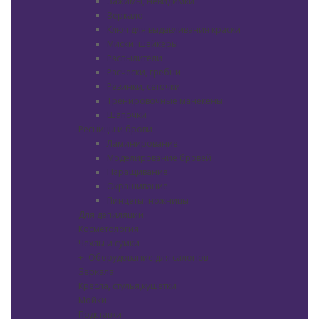
Зажимы, невидимки
Зеркало
Ключ для выдавливания краски
Миски. шейкеры
Распылители
Расчески, гребни
Резинки, сеточки
Тренировочные манекены
Шапочки
Ресницы и брови
Ламинирование
Моделирование бровей
Наращивание
Окрашивание
Пинцеты. ножницы
Для депиляции
Косметология
Чехлы и сумки
+
-
Оборудование для салонов
Зеркала
Кресла, стулья,кушетки
Мойки
Подставки