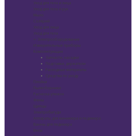
Уход для тела и лица
Уход для тела и рук
Мыло
Солярий
Уход для лица
Уход для тела
+
-
Электрооборудование
Измерительные приборы
Комплектующие
Запчасти, насадки
Подставки, держатели
Расходные материалы
Средства по уходу
Плойки
Пылесборники
Расческа-утюжок
Фены
Щипцы
Электробигуди
Аппараты для маникюра и педикюра
Ванны для педикюра
Весы