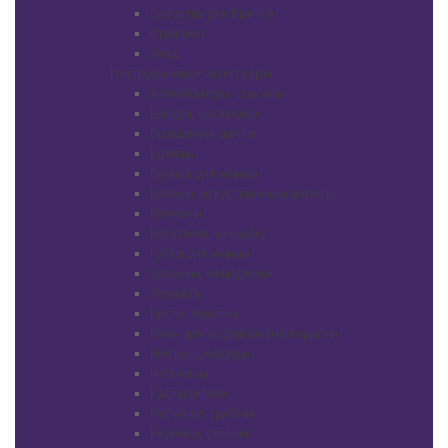
Средства для бритья
Стайлинг
Уход
Инструменты и аксессуары
Аппликаторы, стаканы
Бигуди, коклюшки
Брашинги, щетки
Бритвы
Бумага для химии
Валики, искусственные волосы
Венчики
Воротник на мойку
Губки для химии
Зажимы, невидимки
Зеркала
Кисти, лопатки
Ключ для выдавливания краски
Миски, шейкеры
Ножницы
Распылители
Расчески, гребни
Резинки, сеточки