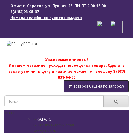
Офис: г. Саратов, ул. Лунная, 28. ПН-ПТ 9.00-18.00
8(8452)93-05-37
Номера телефонов пунктов выдачи
Уважаемые клиенты!
В нашем магазине проходит переоценка товара. Сделать
заказ, уточнить цену и наличие можно по телефону 8 (987)
831-64-55
Товаров 0 (Цена по запросу)
МЕНЮ
КАТАЛОГ
+
-
+
-
Парикмахерский зал
Борода и усы