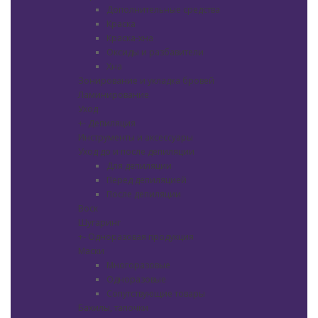
Дополнительные средства
Краска
Краска-хна
Оксиды и разбавители
Хна
Зонирование и укладка бровей
Ламинирование
Уход
+
-
Депиляция
Инструменты и аксессуары
Уход до и после депиляции
Для депиляции
Перед депиляцией
После депиляции
Воск
Шугаринг
+
-
Одноразовая продукция
Маски
Многоразовые
Одноразовые
Сопутствующие товары
Бахилы, тапочки