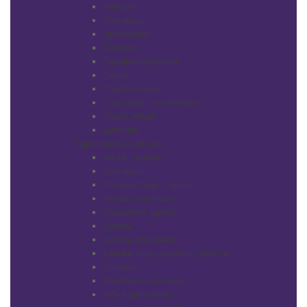
Наборы
Ножницы
Ортопедия
Палетки
Парафинотерапия
Пилки
Подлокотники
Подставки, контейнеры
Терки, пемза
Щеточки
Парикмахерский зал
Кисти, лопатки
Ножницы
Аппликаторы, стаканы
Бигуди, коклюшки
Брашинги, щетки
Бритвы
Бумага для химии
Валики, искусственные волосы
Венчики
Воротник на мойку
Губки для химии