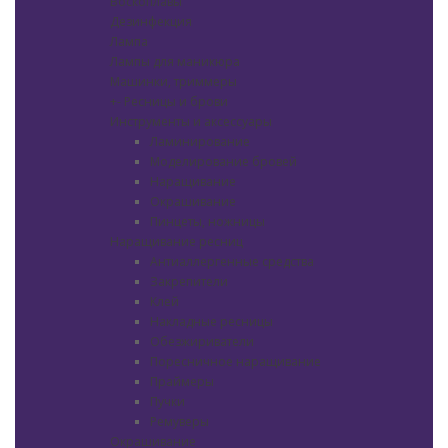
Воскоплавы
Дезинфекция
Лампа
Лампы для маникюра
Машинки, триммеры
+
-
Ресницы и брови
Инструменты и аксессуары
Ламинирование
Моделирование бровей
Наращивание
Окрашивание
Пинцеты, ножницы
Наращивание ресниц
Антиаллергенные средства
Закрепители
Клей
Накладные ресницы
Обезжириватели
Поресничное наращивание
Праймеры
Пучки
Ремуверы
Окрашивание