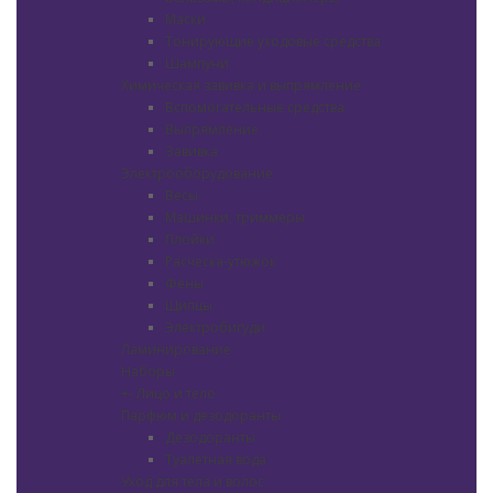
Маски
Тонирующие уходовые средства
Шампуни
Химическая завивка и выпрямление
Вспомогательные средства
Выпрямление
Завивка
Электрооборудование
Весы
Машинки, триммеры
Плойки
Расческа-утюжок
Фены
Щипцы
Электробигуди
Ламинирование
Наборы
+
-
Лицо и тело
Парфюм и дезодоранты
Дезодоранты
Туалетная вода
Уход для тела и волос