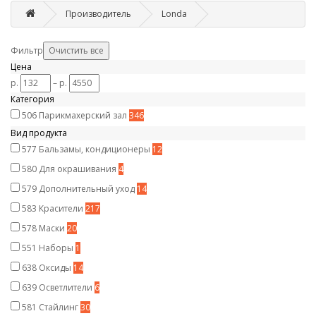
Производитель
Londa
Фильтр
Цена
р.
–
р.
Категория
506
Парикмахерский зал
346
Вид продукта
577
Бальзамы, кондиционеры
12
580
Для окрашивания
4
579
Дополнительный уход
14
583
Красители
217
578
Маски
20
551
Наборы
1
638
Оксиды
14
639
Осветлители
6
581
Стайлинг
30