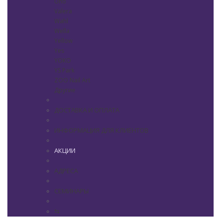
Uno
Valera
Wahl
Wella
Yellow
Yes
YOKO
YS Park
ZOO Nail Art
Другие
ДОСТАВКА И ОПЛАТА
ИНФОРМАЦИЯ ДЛЯ КЛИЕНТОВ
АКЦИИ
АДРЕСА
СЕМИНАРЫ
⇆