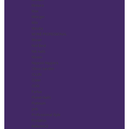
Masura
Max
Metzger
Milv
Mizuka
MONÈ PROFESSIONAL
Moser
Nail Best
Nik nails
Nioxin
Nippon Nippers
Olivia Garden
OLLIN
Oster
OXXI
Parlux
Planet Nails
Platinum
pnb
Professional Style
ProSalon
RefectoCil