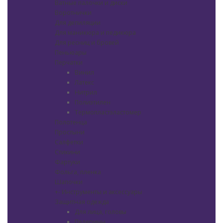
Ватные палочки и диски
Воротнички
Для депиляции
Для маникюра и педикюра
Для ресниц и бровей
Пеньюары
Перчатки
Винил
Латекс
Нитрил
Полиэтилен
Термопластэластомер
Полотенца
Простыни
Салфетки
Стикини
Фартуки
Фольга, пленка
Шапочки
+
-
Инструменты и аксессуары
Защитная одежда
Для лица, головы
Пелерины