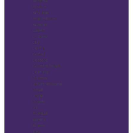
Bohemia
Bouticle
BPW style
Brigitte Bottier
Bronsun
C:EHKO
CC Brow
CNI
Coif*in
Comair
Concept
Constant Delight
Cosmake
Denman
Dew Professional
Dewal
DoCut
Double
DS
E'CHELLE
elSHINE
Enigma
Erika