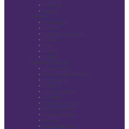
Пеньюары
Фартуки
Макияж
Аппликаторы
Баночки
Завиватель для ресниц
Зеркала
Кисти
Спонжи
Точилки
Маникюр и педикюр
сменные файлы
Тренировочные манекены
Боры, фрезы
Ванночки
Для наращивания
Дозаторы
Кисти, аппликаторы
Колпачки, основы
Кусачки, книпсеры
Магниты
Маникюрные стики