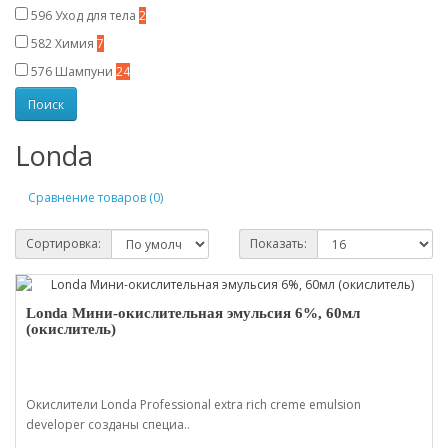
596
Уход для тела
2
582
Химия
7
576
Шампуни
24
Londa
Сравнение товаров (0)
Сортировка:
Показать:
Londa Мини-окислительная эмульсия 6%, 60мл
(окислитель)
Окислители Londa Professional extra rich creme emulsion
developer созданы специа..