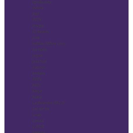
IgroBeauty
Indola
INM
INOX
Insight
IQ Beauty
Irisk
ItalWax (White Line)
Iva Nails
Jaguar
Jess Nail
Kapous
Kedake
KEEN
KEZY
Kiepe
Kukla
Laufwunder (SALU)
Let me be
Lisap
Londa
LUXOR
MAKart