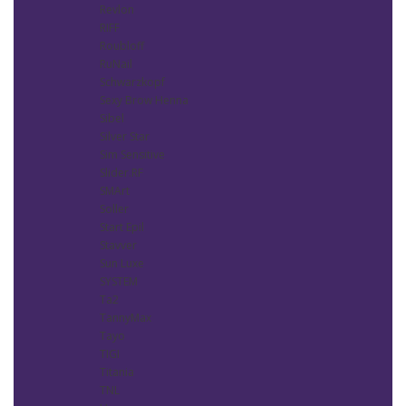
Revlon
RIFF
Roubloff
RuNail
Schwarzkopf
Sexy Brow Henna
Sibel
Silver Star
Sim Sensitive
Slider.RF
SMArt
Soller
Start Epil
Stavver
Sun Luxe
SYSTEM
Ta2
TannyMax
Tayo
TIGI
Titania
TNL