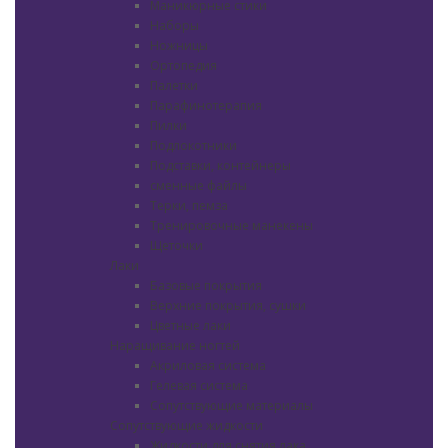
Маникюрные стики
Наборы
Ножницы
Ортопедия
Палетки
Парафинотерапия
Пилки
Подлокотники
Подставки, контейнеры
сменные файлы
Терки, пемза
Тренировочные манекены
Щеточки
Лаки
Базовые покрытия
Верхние покрытия, сушки
Цветные лаки
Наращивание ногтей
Акриловая система
Гелевая система
Сопутствующие материалы
Сопутствующие жидкости
Жидкости для снятия лака