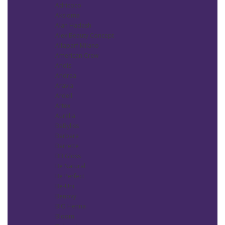
Adricoco
Aksioma
Alan Hadash
Alex Beauty Concept
Alfaparf Milano
American Crew
Andis
Andrea
Aravia
Ardell
Artex
Aurelia
BaByliss
Barbara
Barrette
BB Gloss
Be Natural
Be Perfect
Be-Uni
Benovy
BIO Henna
Bloom