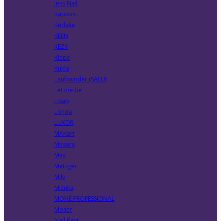
Jess Nail
Kapous
Kedake
KEEN
KEZY
Kiepe
Kukla
Laufwunder (SALU)
Let me be
Lisap
Londa
LUXOR
MAKart
Masura
Max
Metzger
Milv
Mizuka
MONÈ PROFESSIONAL
Moser
Nail Best