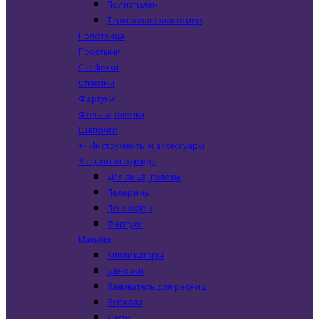
Полиэтилен
Термопластэластомер
Полотенца
Простыни
Салфетки
Стикини
Фартуки
Фольга, пленка
Шапочки
+
-
Инструменты и аксессуары
Защитная одежда
Для лица, головы
Пелерины
Пеньюары
Фартуки
Макияж
Аппликаторы
Баночки
Завиватель для ресниц
Зеркала
Кисти