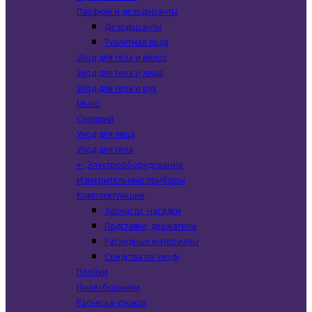
Парфюм и дезодоранты
Дезодоранты
Туалетная вода
Уход для тела и волос
Уход для тела и лица
Уход для тела и рук
Мыло
Солярий
Уход для лица
Уход для тела
+
-
Электрооборудование
Измерительные приборы
Комплектующие
Запчасти, насадки
Подставки, держатели
Расходные материалы
Средства по уходу
Плойки
Пылесборники
Расческа-утюжок