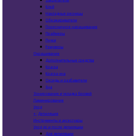
Закрепители
Клей
Накладные ресницы
Обезжириватели
Поресничное наращивание
Праймеры
Пучки
Ремуверы
Окрашивание
Дополнительные средства
Краска
Краска-хна
Оксиды и разбавители
Хна
Зонирование и укладка бровей
Ламинирование
Уход
+
-
Депиляция
Инструменты и аксессуары
Уход до и после депиляции
Для депиляции