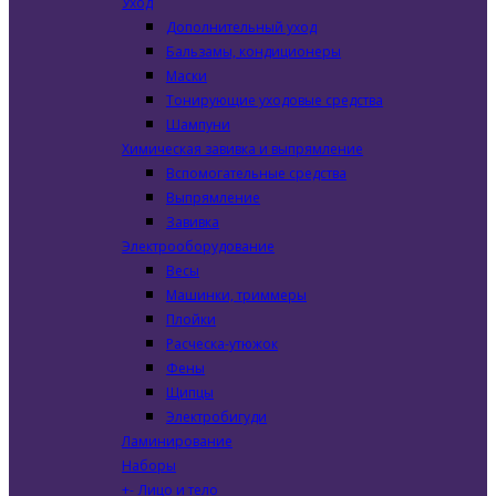
Уход
Дополнительный уход
Бальзамы, кондиционеры
Маски
Тонирующие уходовые средства
Шампуни
Химическая завивка и выпрямление
Вспомогательные средства
Выпрямление
Завивка
Электрооборудование
Весы
Машинки, триммеры
Плойки
Расческа-утюжок
Фены
Щипцы
Электробигуди
Ламинирование
Наборы
+
-
Лицо и тело