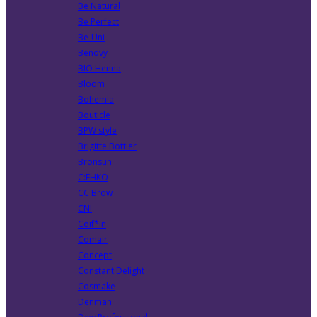
Be Natural
Be Perfect
Be-Uni
Benovy
BIO Henna
Bloom
Bohemia
Bouticle
BPW style
Brigitte Bottier
Bronsun
C:EHKO
CC Brow
CNI
Coif*in
Comair
Concept
Constant Delight
Cosmake
Denman