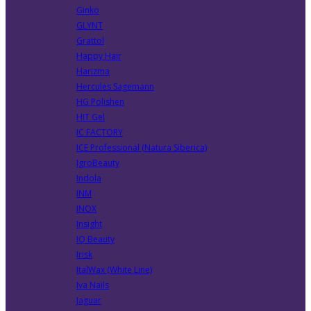
Ginko
GLYNT
Grattol
Happy Hair
Harizma
Hercules Sagemann
HG Polishen
HIT Gel
IC FACTORY
ICE Professional (Natura Siberica)
IgroBeauty
Indola
INM
INOX
Insight
IQ Beauty
Irisk
ItalWax (White Line)
Iva Nails
Jaguar