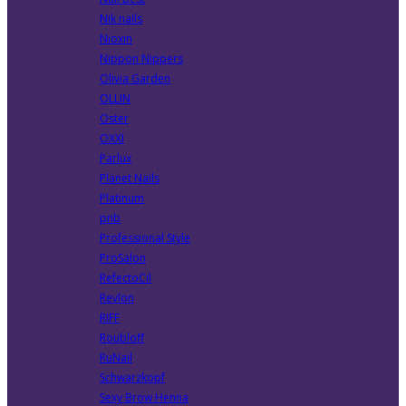
Nik nails
Nioxin
Nippon Nippers
Olivia Garden
OLLIN
Oster
OXXI
Parlux
Planet Nails
Platinum
pnb
Professional Style
ProSalon
RefectoCil
Revlon
RIFF
Roubloff
RuNail
Schwarzkopf
Sexy Brow Henna