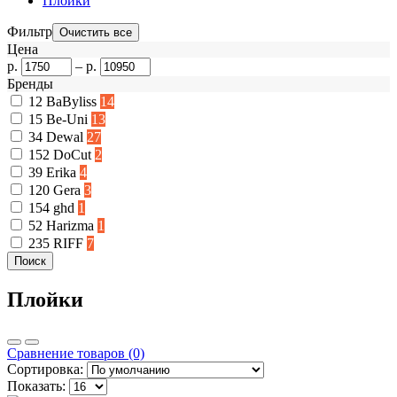
Плойки
Фильтр
Цена
р.
–
р.
Бренды
12
BaByliss
14
15
Be-Uni
13
34
Dewal
27
152
DoCut
2
39
Erika
4
120
Gera
3
154
ghd
1
52
Harizma
1
235
RIFF
7
Плойки
Сравнение товаров (0)
Сортировка:
Показать: