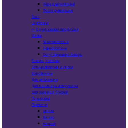
Перед депиляцией
После депиляции
Воск
Шугаринг
+
-
Одноразовая продукция
Маски
Многоразовые
Одноразовые
Сопутствующие товары
Бахилы, тапочки
Ватные палочки и диски
Воротнички
Для депиляции
Для маникюра и педикюра
Для ресниц и бровей
Пеньюары
Перчатки
Винил
Латекс
Нитрил