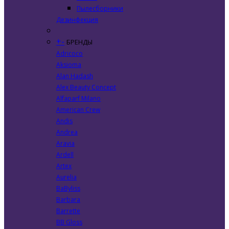
Пылесборники
Дезинфекция
+
-
БРЕНДЫ
Adricoco
Aksioma
Alan Hadash
Alex Beauty Concept
Alfaparf Milano
American Crew
Andis
Andrea
Aravia
Ardell
Artex
Aurelia
BaByliss
Barbara
Barrette
BB Gloss