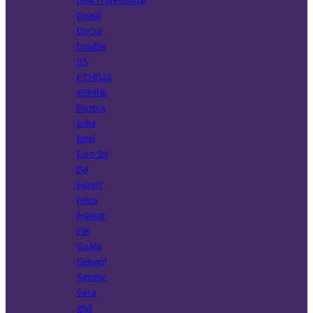
Dew Professional
Dewal
DoCut
Double
DS
E'CHELLE
elSHINE
Enigma
Erika
Estel
Euro Stil
EVI
Expert
Felps
Framar
FSK
Ga.Ma
Gehwol
Genetic
Gera
ghd