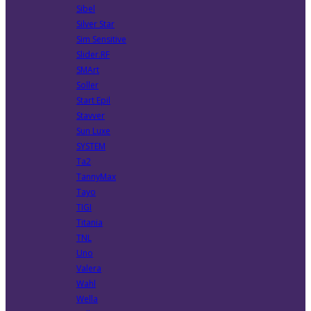
Sibel
Silver Star
Sim Sensitive
Slider.RF
SMArt
Soller
Start Epil
Stavver
Sun Luxe
SYSTEM
Ta2
TannyMax
Tayo
TIGI
Titania
TNL
Uno
Valera
Wahl
Wella