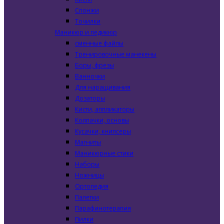
Спонжи
Точилки
Маникюр и педикюр
сменные файлы
Тренировочные манекены
Боры, фрезы
Ванночки
Для наращивания
Дозаторы
Кисти, аппликаторы
Колпачки, основы
Кусачки, книпсеры
Магниты
Маникюрные стики
Наборы
Ножницы
Ортопедия
Палетки
Парафинотерапия
Пилки