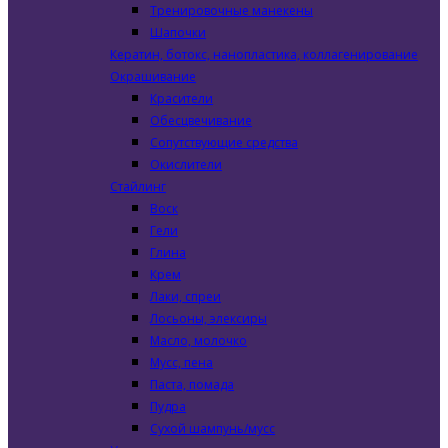
Тренировочные манекены
Шапочки
Кератин, ботокс, нанопластика, коллагенирование
Окрашивание
Красители
Обесцвечивание
Сопутствующие средства
Окислители
Стайлинг
Воск
Гели
Глина
Крем
Лаки, спреи
Лосьоны, элексиры
Масло, молочко
Мусс, пена
Паста, помада
Пудра
Сухой шампунь/мусс