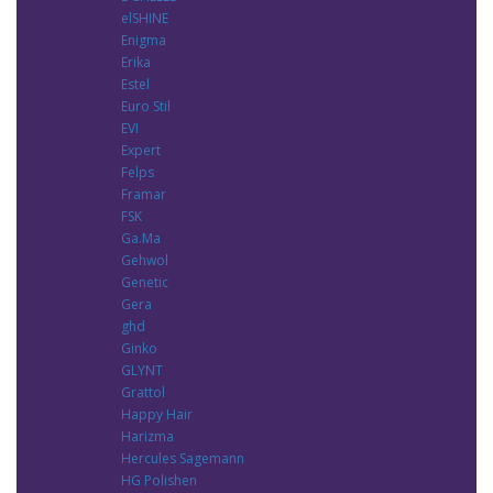
elSHINE
Enigma
Erika
Estel
Euro Stil
EVI
Expert
Felps
Framar
FSK
Ga.Ma
Gehwol
Genetic
Gera
ghd
Ginko
GLYNT
Grattol
Happy Hair
Harizma
Hercules Sagemann
HG Polishen