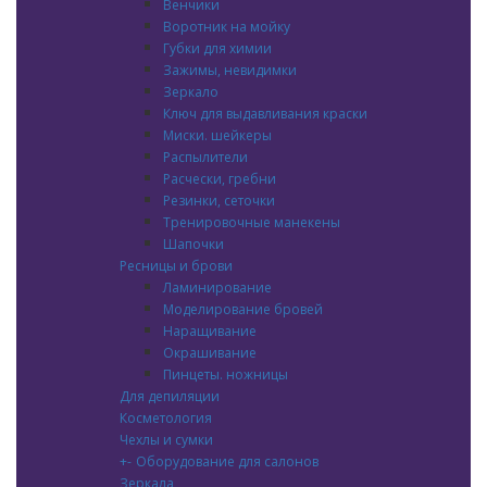
Венчики
Воротник на мойку
Губки для химии
Зажимы, невидимки
Зеркало
Ключ для выдавливания краски
Миски. шейкеры
Распылители
Расчески, гребни
Резинки, сеточки
Тренировочные манекены
Шапочки
Ресницы и брови
Ламинирование
Моделирование бровей
Наращивание
Окрашивание
Пинцеты. ножницы
Для депиляции
Косметология
Чехлы и сумки
+
-
Оборудование для салонов
Зеркала