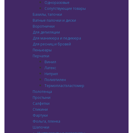
Одноразовые
Сопутствующие товары
Бахилы, тапочки
Ватные палочки и диски
Воротнички
Для депиляции
Для маникюра и педикюра
Для ресниц и бровей
Пеньюары
Перчатки
Винил
Латекс
Нитрил
Полиэтилен
Термопластэластомер
Полотенца
Простыни
Салфетки
Стикини
Фартуки
Фольга, пленка
Шапочки