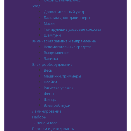
Сухой шампунь/мусс
Уход
Дополнительный уход
Бальзамы, кондиционеры
Маски
Тонирующие уходовые средства
Шампуни
Химическая завивка и выпрямление
Вспомогательные средства
Выпрямление
Завивка
Электрооборудование
Весы
Машинки, триммеры
Плойки
Расческа-утюжок
Фены
Щипцы
Электробигуди
Ламинирование
Наборы
+
-
Лицо и тело
Парфюм и дезодоранты