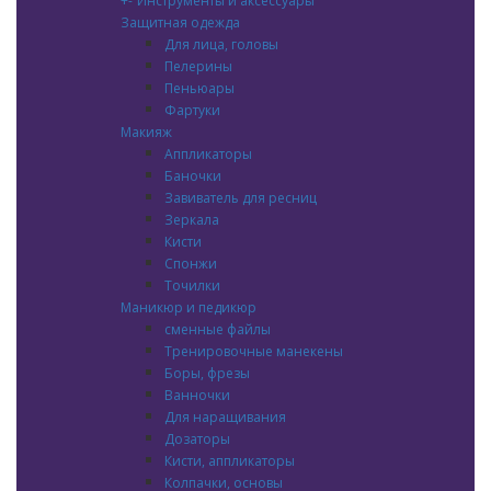
+
-
Инструменты и аксессуары
Защитная одежда
Для лица, головы
Пелерины
Пеньюары
Фартуки
Макияж
Аппликаторы
Баночки
Завиватель для ресниц
Зеркала
Кисти
Спонжи
Точилки
Маникюр и педикюр
сменные файлы
Тренировочные манекены
Боры, фрезы
Ванночки
Для наращивания
Дозаторы
Кисти, аппликаторы
Колпачки, основы