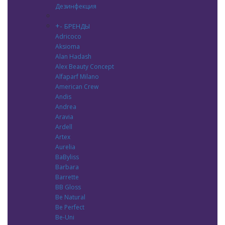
Дезинфекция
+
-
БРЕНДЫ
Adricoco
Aksioma
Alan Hadash
Alex Beauty Concept
Alfaparf Milano
American Crew
Andis
Andrea
Aravia
Ardell
Artex
Aurelia
BaByliss
Barbara
Barrette
BB Gloss
Be Natural
Be Perfect
Be-Uni