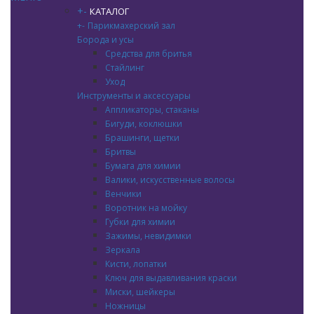
+
-
КАТАЛОГ
+
-
Парикмахерский зал
Борода и усы
Средства для бритья
Стайлинг
Уход
Инструменты и аксессуары
Аппликаторы, стаканы
Бигуди, коклюшки
Брашинги, щетки
Бритвы
Бумага для химии
Валики, искусственные волосы
Венчики
Воротник на мойку
Губки для химии
Зажимы, невидимки
Зеркала
Кисти, лопатки
Ключ для выдавливания краски
Миски, шейкеры
Ножницы