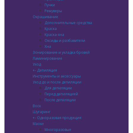
Пучки
Ремуверы
Окрашивание
Дополнительные средства
Краска
Краска-хна
Оксиды и разбавители
Хна
Зонирование и укладка бровей
Ламинирование
Уход
+
-
Депиляция
Инструменты и аксессуары
Уход до и после депиляции
Для депиляции
Перед депиляцией
После депиляции
Воск
Шугаринг
+
-
Одноразовая продукция
Маски
Многоразовые