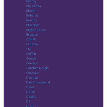
Benovy
BIO Henna
Bloom
Bohemia
Bouticle
BPW style
Brigitte Bottier
Bronsun
C:EHKO
CC Brow
CNI
Coif*in
Comair
Concept
Constant Delight
Cosmake
Denman
Dew Professional
Dewal
DoCut
Double
DS
E'CHELLE