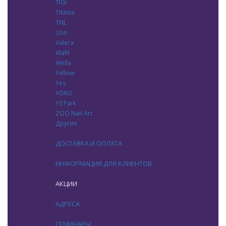
TIGI
Titania
TNL
Uno
Valera
Wahl
Wella
Yellow
Yes
YOKO
YS Park
ZOO Nail Art
Другие
ДОСТАВКА И ОПЛАТА
ИНФОРМАЦИЯ ДЛЯ КЛИЕНТОВ
АКЦИИ
АДРЕСА
СЕМИНАРЫ