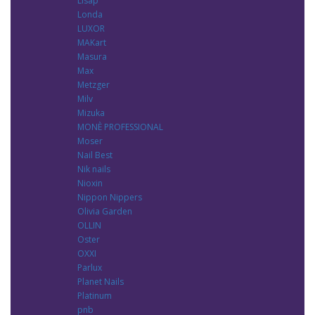
Lisap
Londa
LUXOR
MAKart
Masura
Max
Metzger
Milv
Mizuka
MONÈ PROFESSIONAL
Moser
Nail Best
Nik nails
Nioxin
Nippon Nippers
Olivia Garden
OLLIN
Oster
OXXI
Parlux
Planet Nails
Platinum
pnb