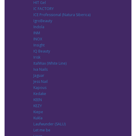
HIT Gel
IC FACTORY
ICE Professional (Natura Siberica)
IgroBeauty
Indola
INM
INOX
Insight
IQ Beauty
Irisk
ItalWax (White Line)
Iva Nails
Jaguar
Jess Nail
Kapous
Kedake
KEEN
KEZY
Kiepe
Kukla
Laufwunder (SALU)
Let me be