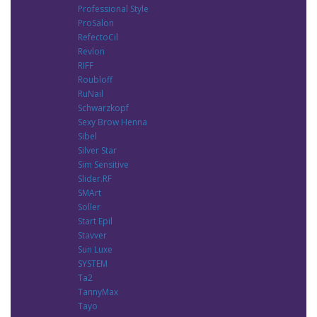
Professional Style
ProSalon
RefectoCil
Revlon
RIFF
Roubloff
RuNail
Schwarzkopf
Sexy Brow Henna
Sibel
Silver Star
Sim Sensitive
Slider.RF
SMArt
Soller
Start Epil
Stavver
Sun Luxe
SYSTEM
Ta2
TannyMax
Tayo