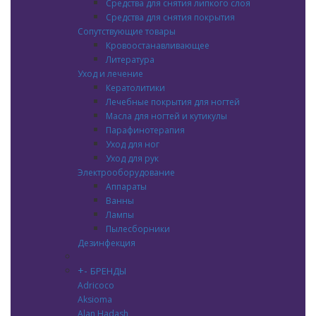
Средства для снятия липкого слоя
Средства для снятия покрытия
Сопутствующие товары
Кровоостанавливающее
Литература
Уход и лечение
Кератолитики
Лечебные покрытия для ногтей
Масла для ногтей и кутикулы
Парафинотерапия
Уход для ног
Уход для рук
Электрооборудование
Аппараты
Ванны
Лампы
Пылесборники
Дезинфекция
+
-
БРЕНДЫ
Adricoco
Aksioma
Alan Hadash