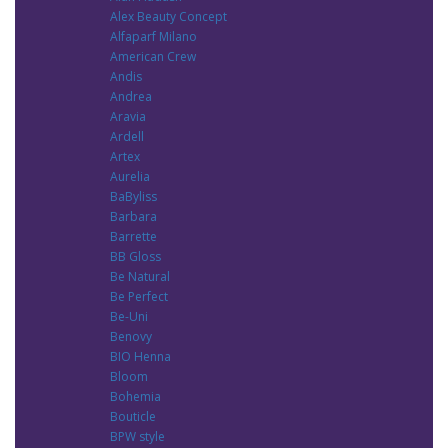
Alex Beauty Concept
Alfaparf Milano
American Crew
Andis
Andrea
Aravia
Ardell
Artex
Aurelia
BaByliss
Barbara
Barrette
BB Gloss
Be Natural
Be Perfect
Be-Uni
Benovy
BIO Henna
Bloom
Bohemia
Bouticle
BPW style