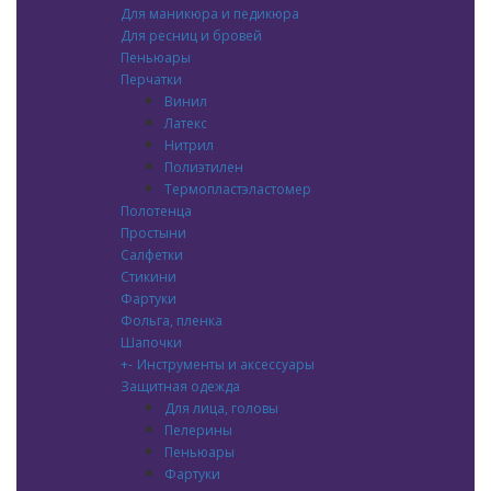
Для маникюра и педикюра
Для ресниц и бровей
Пеньюары
Перчатки
Винил
Латекс
Нитрил
Полиэтилен
Термопластэластомер
Полотенца
Простыни
Салфетки
Стикини
Фартуки
Фольга, пленка
Шапочки
+
-
Инструменты и аксессуары
Защитная одежда
Для лица, головы
Пелерины
Пеньюары
Фартуки