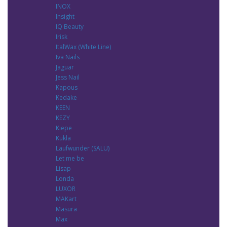
INOX
Insight
IQ Beauty
Irisk
ItalWax (White Line)
Iva Nails
Jaguar
Jess Nail
Kapous
Kedake
KEEN
KEZY
Kiepe
Kukla
Laufwunder (SALU)
Let me be
Lisap
Londa
LUXOR
MAKart
Masura
Max