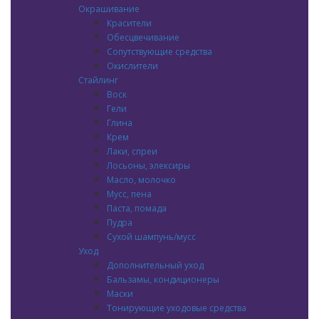
Окрашивание
Красители
Обесцвечивание
Сопутствующие средства
Окислители
Стайлинг
Воск
Гели
Глина
Крем
Лаки, спреи
Лосьоны, элексиры
Масло, молочко
Мусс, пена
Паста, помада
Пудра
Сухой шампунь/мусс
Уход
Дополнительный уход
Бальзамы, кондиционеры
Маски
Тонирующие уходовые средства