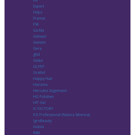
EVI
Expert
Felps
Framar
FSK
Ga.Ma
Gehwol
Genetic
Gera
ghd
Ginko
GLYNT
Grattol
Happy Hair
Harizma
Hercules Sagemann
HG Polishen
HIT Gel
IC FACTORY
ICE Professional (Natura Siberica)
IgroBeauty
Indola
INM