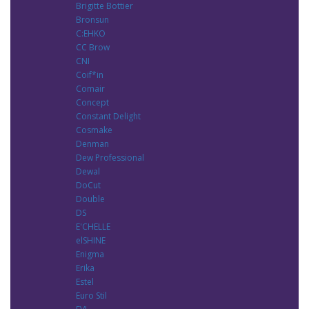
Brigitte Bottier
Bronsun
C:EHKO
CC Brow
CNI
Coif*in
Comair
Concept
Constant Delight
Cosmake
Denman
Dew Professional
Dewal
DoCut
Double
DS
E'CHELLE
elSHINE
Enigma
Erika
Estel
Euro Stil