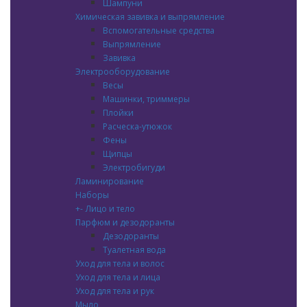
Шампуни
Химическая завивка и выпрямление
Вспомогательные средства
Выпрямление
Завивка
Электрооборудование
Весы
Машинки, триммеры
Плойки
Расческа-утюжок
Фены
Щипцы
Электробигуди
Ламинирование
Наборы
+
-
Лицо и тело
Парфюм и дезодоранты
Дезодоранты
Туалетная вода
Уход для тела и волос
Уход для тела и лица
Уход для тела и рук
Мыло