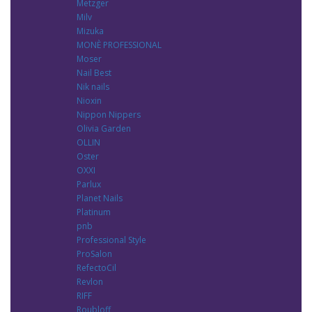
Metzger
Milv
Mizuka
MONÈ PROFESSIONAL
Moser
Nail Best
Nik nails
Nioxin
Nippon Nippers
Olivia Garden
OLLIN
Oster
OXXI
Parlux
Planet Nails
Platinum
pnb
Professional Style
ProSalon
RefectoCil
Revlon
RIFF
Roubloff