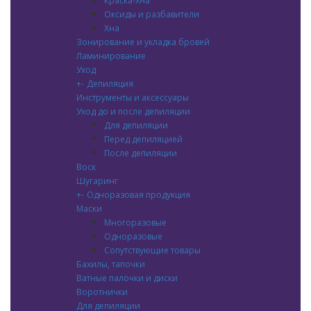
Краска-хна
Оксиды и разбавители
Хна
Зонирование и укладка бровей
Ламинирование
Уход
+
-
Депиляция
Инструменты и аксессуары
Уход до и после депиляции
Для депиляции
Перед депиляцией
После депиляции
Воск
Шугаринг
+
-
Одноразовая продукция
Маски
Многоразовые
Одноразовые
Сопутствующие товары
Бахилы, тапочки
Ватные палочки и диски
Воротнички
Для депиляции