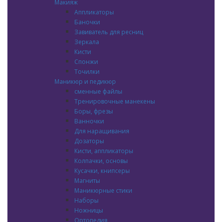
Макияж
Аппликаторы
Баночки
Завиватель для ресниц
Зеркала
Кисти
Спонжи
Точилки
Маникюр и педикюр
сменные файлы
Тренировочные манекены
Боры, фрезы
Ванночки
Для наращивания
Дозаторы
Кисти, аппликаторы
Колпачки, основы
Кусачки, книпсеры
Магниты
Маникюрные стики
Наборы
Ножницы
Ортопедия