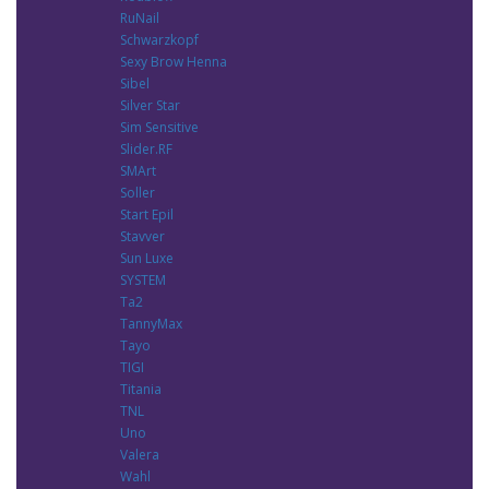
RuNail
Schwarzkopf
Sexy Brow Henna
Sibel
Silver Star
Sim Sensitive
Slider.RF
SMArt
Soller
Start Epil
Stavver
Sun Luxe
SYSTEM
Ta2
TannyMax
Tayo
TIGI
Titania
TNL
Uno
Valera
Wahl