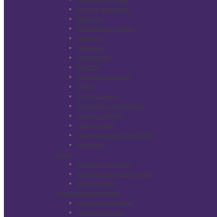
Кусачки, книпсеры
Магниты
Маникюрные стики
Наборы
Ножницы
Ортопедия
Палетки
Парафинотерапия
Пилки
Подлокотники
Подставки, контейнеры
сменные файлы
Терки, пемза
Тренировочные манекены
Щеточки
Лаки
Базовые покрытия
Верхние покрытия, сушки
Цветные лаки
Наращивание ногтей
Акриловая система
Гелевая система