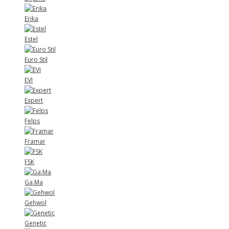
Erika
Estel
Euro Stil
EVI
Expert
Felps
Framar
FSK
Ga.Ma
Gehwol
Genetic