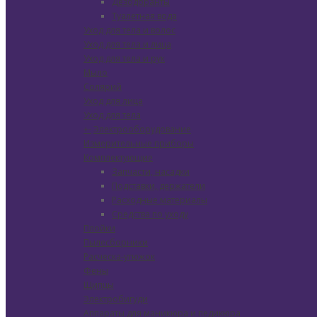
Дезодоранты
Туалетная вода
Уход для тела и волос
Уход для тела и лица
Уход для тела и рук
Мыло
Солярий
Уход для лица
Уход для тела
+
-
Электрооборудование
Измерительные приборы
Комплектующие
Запчасти, насадки
Подставки, держатели
Расходные материалы
Средства по уходу
Плойки
Пылесборники
Расческа-утюжок
Фены
Щипцы
Электробигуди
Аппараты для маникюра и педикюра