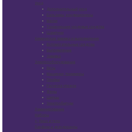
Уход
Дополнительный уход
Бальзамы, кондиционеры
Маски
Тонирующие уходовые средства
Шампуни
Химическая завивка и выпрямление
Вспомогательные средства
Выпрямление
Завивка
Электрооборудование
Весы
Машинки, триммеры
Плойки
Расческа-утюжок
Фены
Щипцы
Электробигуди
Ламинирование
Наборы
+
-
Лицо и тело
Парфюм и дезодоранты