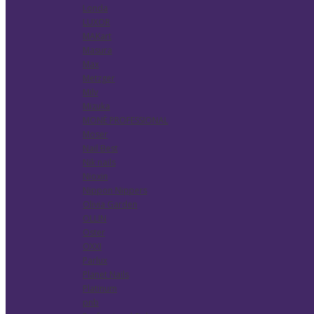
Londa
LUXOR
MAKart
Masura
Max
Metzger
Milv
Mizuka
MONÈ PROFESSIONAL
Moser
Nail Best
Nik nails
Nioxin
Nippon Nippers
Olivia Garden
OLLIN
Oster
OXXI
Parlux
Planet Nails
Platinum
pnb