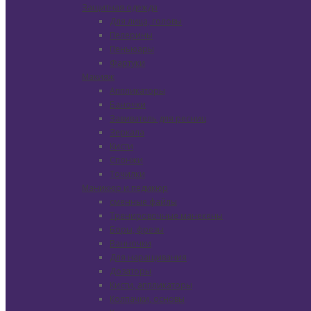
Защитная одежда
Для лица, головы
Пелерины
Пеньюары
Фартуки
Макияж
Аппликаторы
Баночки
Завиватель для ресниц
Зеркала
Кисти
Спонжи
Точилки
Маникюр и педикюр
сменные файлы
Тренировочные манекены
Боры, фрезы
Ванночки
Для наращивания
Дозаторы
Кисти, аппликаторы
Колпачки, основы