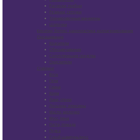
Расчески, гребни
Резинки, сеточки
Тренировочные манекены
Шапочки
Кератин, ботокс, нанопластика, коллагенирование
Окрашивание
Красители
Обесцвечивание
Сопутствующие средства
Окислители
Стайлинг
Воск
Гели
Глина
Крем
Лаки, спреи
Лосьоны, элексиры
Масло, молочко
Мусс, пена
Паста, помада
Пудра
Сухой шампунь/мусс