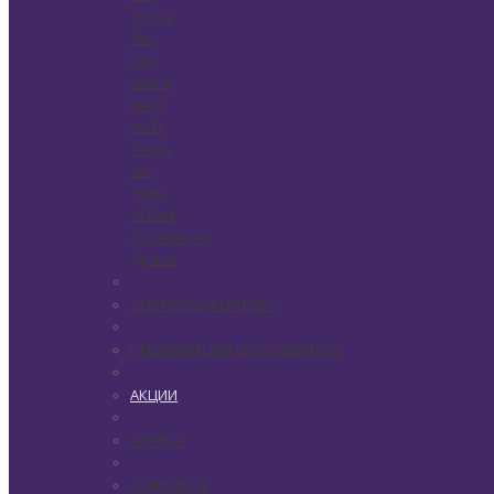
Titania
TNL
Uno
Valera
Wahl
Wella
Yellow
Yes
YOKO
YS Park
ZOO Nail Art
Другие
ДОСТАВКА И ОПЛАТА
ИНФОРМАЦИЯ ДЛЯ КЛИЕНТОВ
АКЦИИ
АДРЕСА
СЕМИНАРЫ