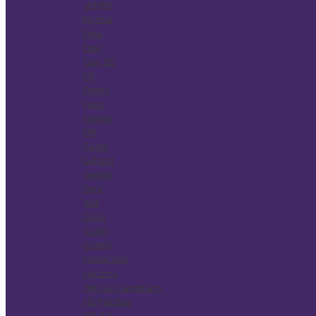
elSHINE
Enigma
Erika
Estel
Euro Stil
EVI
Expert
Felps
Framar
FSK
Ga.Ma
Gehwol
Genetic
Gera
ghd
Ginko
GLYNT
Grattol
Happy Hair
Harizma
Hercules Sagemann
HG Polishen
HIT Gel