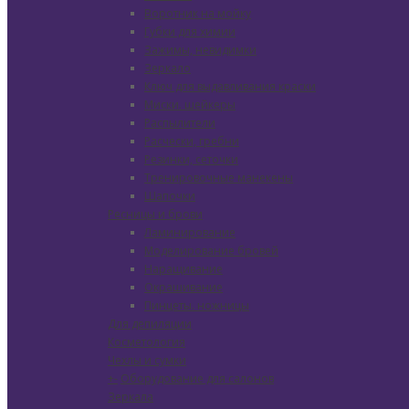
Воротник на мойку
Губки для химии
Зажимы, невидимки
Зеркало
Ключ для выдавливания краски
Миски. шейкеры
Распылители
Расчески, гребни
Резинки, сеточки
Тренировочные манекены
Шапочки
Ресницы и брови
Ламинирование
Моделирование бровей
Наращивание
Окрашивание
Пинцеты. ножницы
Для депиляции
Косметология
Чехлы и сумки
+
-
Оборудование для салонов
Зеркала