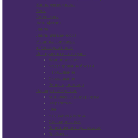
Ванны для педикюра
Весы
Воскоплавы
Дезинфекция
Лампа
Лампы для маникюра
Машинки, триммеры
+
-
Ресницы и брови
Инструменты и аксессуары
Ламинирование
Моделирование бровей
Наращивание
Окрашивание
Пинцеты, ножницы
Наращивание ресниц
Антиаллергенные средства
Закрепители
Клей
Накладные ресницы
Обезжириватели
Поресничное наращивание
Праймеры