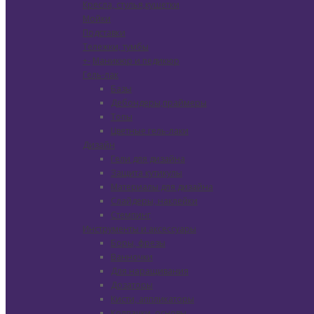
Кресла, стулья,кушетки
Мойки
Подставки
Тележки, тумбы
+
-
Маникюр и педикюр
Гель-лак
Базы
Дебондеры,праймеры
Топы
Цветные гель-лаки
Дизайн
Гели для дизайна
Защита кутикулы
Материалы для дизайна
Слайдеры, наклейки
Стемпинг
Инструменты и аксессуары
Боры, фрезы
Ванночки
Для наращивания
Дозаторы
Кисти, аппликаторы
Колпачки, основы