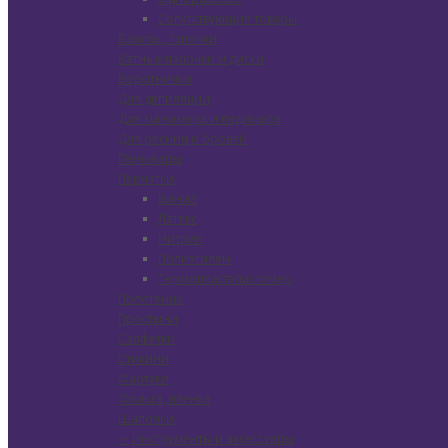
Сопутствующие товары
Бахилы, тапочки
Ватные палочки и диски
Воротнички
Для депиляции
Для маникюра и педикюра
Для ресниц и бровей
Пеньюары
Перчатки
Винил
Латекс
Нитрил
Полиэтилен
Термопластэластомер
Полотенца
Простыни
Салфетки
Стикини
Фартуки
Фольга, пленка
Шапочки
+
-
Инструменты и аксессуары