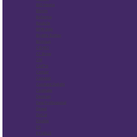
BIO Henna
Bloom
Bohemia
Bouticle
BPW style
Brigitte Bottier
Bronsun
C:EHKO
CC Brow
CNI
Coif*in
Comair
Concept
Constant Delight
Cosmake
Denman
Dew Professional
Dewal
DoCut
Double
DS
E'CHELLE