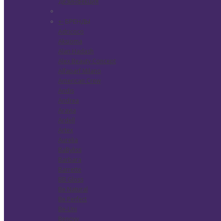
Дезинфекция
БРЕНДЫ
+
-
Adricoco
Aksioma
Alan Hadash
Alex Beauty Concept
Alfaparf Milano
American Crew
Andis
Andrea
Aravia
Ardell
Artex
Aurelia
BaByliss
Barbara
Barrette
BB Gloss
Be Natural
Be Perfect
Be-Uni
Benovy