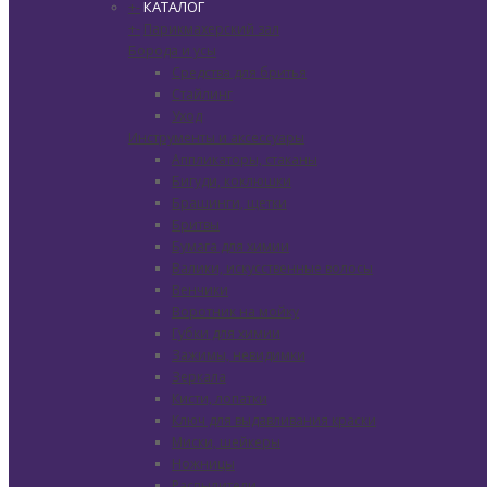
КАТАЛОГ
+
-
+
-
Парикмахерский зал
Борода и усы
Средства для бритья
Стайлинг
Уход
Инструменты и аксессуары
Аппликаторы, стаканы
Бигуди, коклюшки
Брашинги, щетки
Бритвы
Бумага для химии
Валики, искусственные волосы
Венчики
Воротник на мойку
Губки для химии
Зажимы, невидимки
Зеркала
Кисти, лопатки
Ключ для выдавливания краски
Миски, шейкеры
Ножницы
Распылители