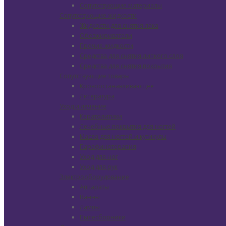
Сопутствующие материалы
Сопутствующие жидкости
Жидкости для снятия лака
Обезжириватели
Прочие жидкости
Средства для снятия липкого слоя
Средства для снятия покрытия
Сопутствующие товары
Кровоостанавливающее
Литература
Уход и лечение
Кератолитики
Лечебные покрытия для ногтей
Масла для ногтей и кутикулы
Парафинотерапия
Уход для ног
Уход для рук
Электрооборудование
Аппараты
Ванны
Лампы
Пылесборники