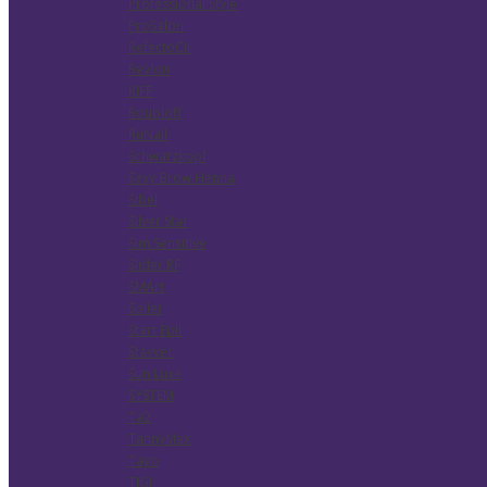
Professional Style
ProSalon
RefectoCil
Revlon
RIFF
Roubloff
RuNail
Schwarzkopf
Sexy Brow Henna
Sibel
Silver Star
Sim Sensitive
Slider.RF
SMArt
Soller
Start Epil
Stavver
Sun Luxe
SYSTEM
Ta2
TannyMax
Tayo
TIGI