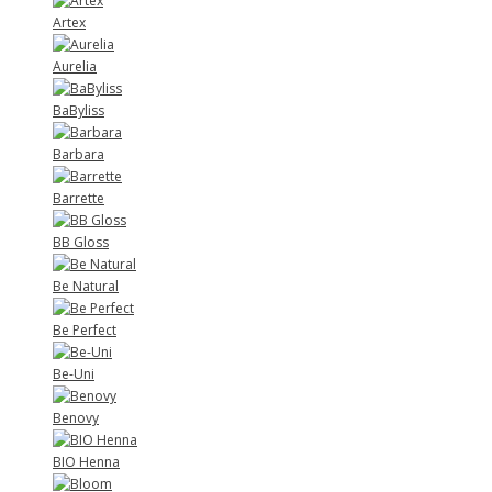
Artex
Aurelia
BaByliss
Barbara
Barrette
BB Gloss
Be Natural
Be Perfect
Be-Uni
Benovy
BIO Henna