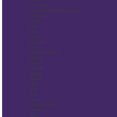
IC FACTORY
ICE Professional (Natura Siberica)
IgroBeauty
Indola
INM
INOX
Insight
IQ Beauty
Irisk
ItalWax (White Line)
Iva Nails
Jaguar
Jess Nail
Kapous
Kedake
KEEN
KEZY
Kiepe
Kukla
Laufwunder (SALU)
Let me be
Lisap