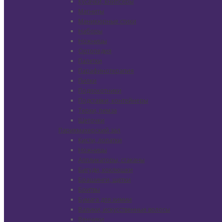
Кусачки, книпсеры
Магниты
Маникюрные стики
Наборы
Ножницы
Ортопедия
Палетки
Парафинотерапия
Пилки
Подлокотники
Подставки, контейнеры
Терки, пемза
Щеточки
Парикмахерский зал
Кисти, лопатки
Ножницы
Аппликаторы, стаканы
Бигуди, коклюшки
Брашинги, щетки
Бритвы
Бумага для химии
Валики, искусственные волосы
Венчики