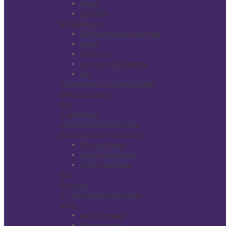
Пучки
Ремуверы
Окрашивание
Дополнительные средства
Краска
Краска-хна
Оксиды и разбавители
Хна
Зонирование и укладка бровей
Ламинирование
Уход
+
-
Депиляция
Инструменты и аксессуары
Уход до и после депиляции
Для депиляции
Перед депиляцией
После депиляции
Воск
Шугаринг
+
-
Одноразовая продукция
Маски
Многоразовые
Одноразовые