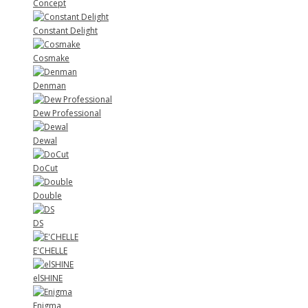
Concept
Constant Delight
Cosmake
Denman
Dew Professional
Dewal
DoCut
Double
DS
E'CHELLE
elSHINE
Enigma