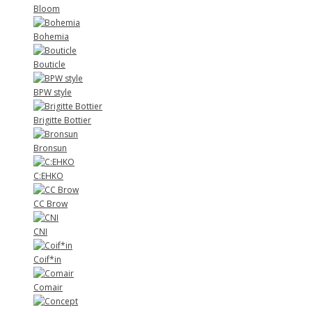
Bloom
Bohemia
Bouticle
BPW style
Brigitte Bottier
Bronsun
C:EHKO
CC Brow
CNI
Coif*in
Comair